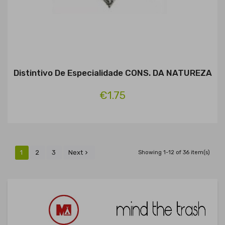
Distintivo De Especialidade CONS. DA NATUREZA
€1.75
1
2
3
Next

Showing 1-12 of 36 item(s)