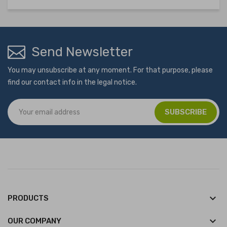
Send Newsletter
You may unsubscribe at any moment. For that purpose, please
find our contact info in the legal notice.
keyboard_arrow_down
PRODUCTS
keyboard_arrow_down
OUR COMPANY