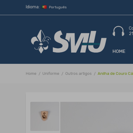
Idioma:
Português
C
2
HOME
Home
Uniforme
Outros artigos
Anilha de Couro C