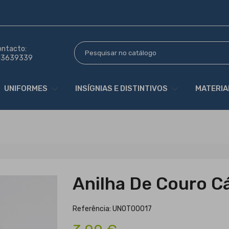
ontacto:
13639339
UNIFORMES
INSÍGNIAS E DISTINTIVOS
MATERIA
á
Anilha De Couro C
Referência: UNOT00017