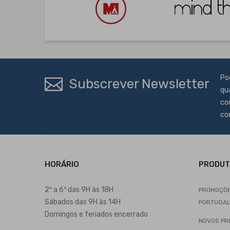
Po
Subscrever Newsletter
qu
co
co
HORÁRIO
PRODU
2ª a 6ª das 9H às 18H
PROMOÇÕES
Sábados das 9H às 14H
PORTUGA
Domingos e feriados encerrado
NOVOS PRO