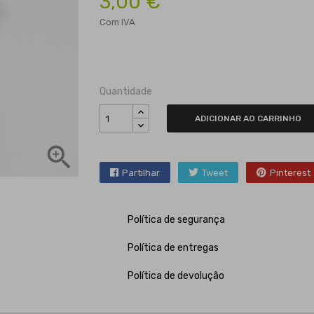
3,00 €
Com IVA
Quantidade
ADICIONAR AO CARRINHO

Partilhar
Tweet
Pinterest
Política de segurança
Política de entregas
Política de devolução